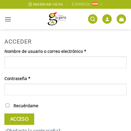
Saltar
ESPAÑOL
RESERVAR VISITA
al
contenido
ACCEDER
Obligatorio
Nombre de usuario o correo electrónico
*
Obligatorio
Contraseña
*
Recuérdame
ACCESO
¿Olvidaste la contraseña?