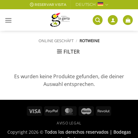
Zum
DEUTSCH
RESERVAR VISITA
Inhalt
springen
ONLINE GESCHÄFT
/
ROTWEINE
FILTER
Es wurden keine Produkte gefunden, die deiner
Auswahl entsprechen.
Visa
PayPal
MasterCard
Maestro
Revolut
AVISO LEGAL
Copyright 2026 ©
Todos los derechos reservados | Bodegas