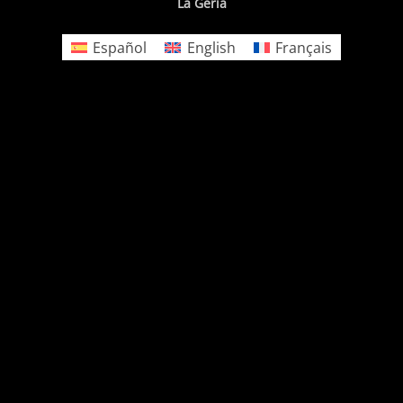
La Geria
Español
English
Français