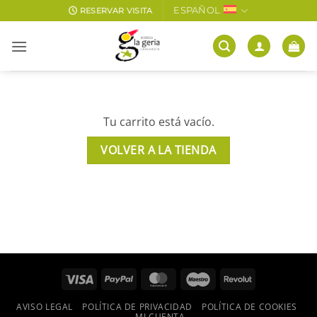
Saltar
ESPAÑOL
RESERVAR VISITA
al
contenido
Tu carrito está vacío.
VOLVER A LA TIENDA
Visa
PayPal
MasterCard
Maestro
Revolut
AVISO LEGAL
POLÍTICA DE PRIVACIDAD
POLÍTICA DE COOKIES
MI CUENTA